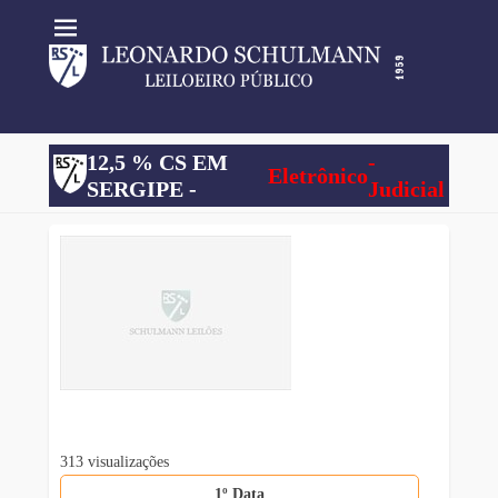
12,5 % CS EM
-
Eletrônico
SERGIPE -
Judicial
313 visualizações
1º Data