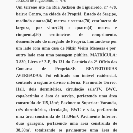
Jackson de Figueiredo, nº 478
Um terreno sito na Rua Jackson de Figueiredo, nº 478,
bairro Centro, na cidade de Propriá, Estado de Sergipe,
medindo quatro(04) metros e setenta(70) centímetro de
largura, por vinte(20) e quatro(4) metros e
cinquenta(50) centímetros de comprimento,
desmembrado do morgado de Propriá, limitando-se por
um lado com uma casa de Nilzir Vieira Menezes e por
outro lado com uma passagem pública. MATRÍCULA:
3.839, Livro nº 2-P, fls 131 do Cartório do 2º Ofício das
Comarca de Propriá/SE.
BENFEITORIAS
AVERBADAS: Foi edificado um imóvel residencial,
contendo a seguinte divisão interna: Pavimento Térreo:
Hall, dois dormitórios, circulação sala/TV, BWC,
copa/cozinha e área de serviço, perfazendo uma área
construída de 115,15m²; Pavimento Superior: Varanda,
três dormitórios, circulação, BWC e sala, perfazendo
uma área construída de 113,94m². Pavimento Inferior:
duas garagens, perfazendo uma área construída de
38,50m², totalizando os pavimentos uma área de