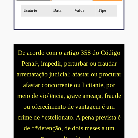
Usuário
Data
Valor
Tipo
De acordo com o artigo 358 do Código
Penal¹, impedir, perturbar ou fraudar
arrematação judicial; afastar ou procurar
afastar concorrente ou licitante, por
meio de violência, grave ameaça, fraude
ou oferecimento de vantagem é um
crime de *estelionato. A pena prevista é
de **detenção, de dois meses a um