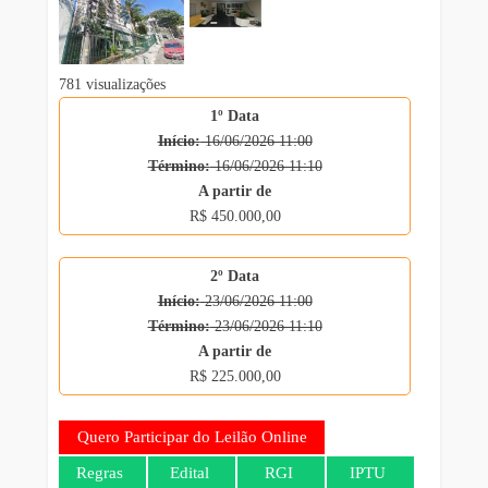
781 visualizações
1º Data
Início:
16/06/2026 11:00
Término:
16/06/2026 11:10
A partir de
R$ 450.000,00
2º Data
Início:
23/06/2026 11:00
Término:
23/06/2026 11:10
A partir de
R$ 225.000,00
Quero Participar do Leilão Online
Regras
Edital
RGI
IPTU