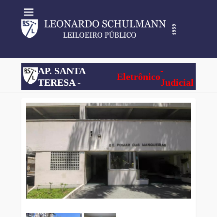
AP. SANTA
-
Eletrônico
TERESA -
Judicial