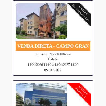
Extrajudicial
Online
VENDA DIRETA - CAMPO GRAN
R Francisco Mota ,850-04-304
1º data:
14/04/2026 14:00 à 14/04/2027 14:00
R$ 54.100,00
Online
Judicial