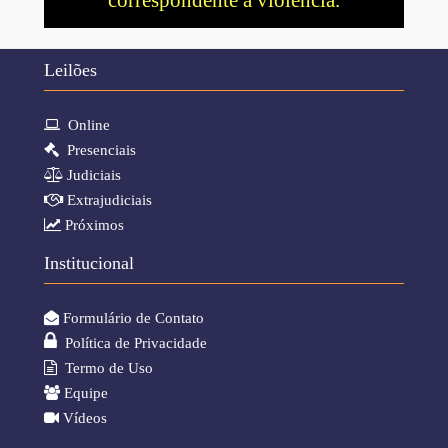
correspondente à violência.
- 13:50
C.A.GASEIRELI
10/06/2026
43.100,00
manual
Leilões
- 16:59
Online
Presenciais
Judiciais
Extrajudiciais
Próximos
Institucional
Formulário de Contato
Política de Privacidade
Termo de Uso
Equipe
Vídeos