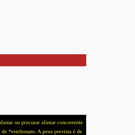
fastar ou procurar afastar concorrente
de *estelionato. A pena prevista é de