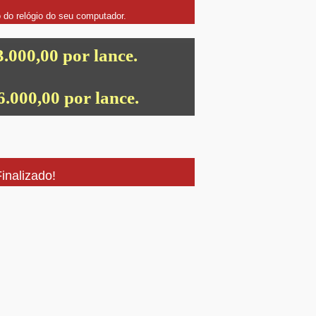
o do relógio do seu computador.
.000,00 por lance.
.000,00 por lance.
inalizado!