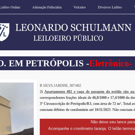
Leilões Online
Alienação Fiduciária
Veículos
Diversos Leilões
O. EM PETRÓPOLIS -
Eletrônico
-
R SILVA JARDIM, 387/402
2)
Apartamento 402 e vaga de garagem do prédio sito na
correspondentes frações ideais de 46,8/1000 e 17,4/1000 do do
3ª Circunscrição de Petrópolis/RJ, com área de 72 m². Total a
constam débitos de condomínio até 10/11/2025
.
Não constam d
Não deixe seu lance para
Acompanhe o cronômetro laranja. O leilão termina 