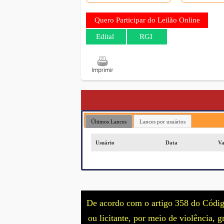
Quero Participar do Leilão Online
Edital
RGI
Últimos Lances
Lances por usuários
Usuário
Data
Va
De acordo com o artigo 358 do Código 
ou licitante, por meio de violência,