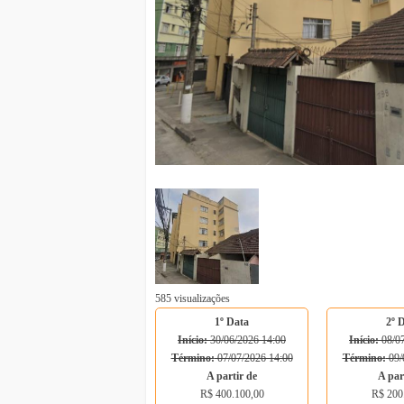
585 visualizações
1º Data
2º 
Início:
30/06/2026 14:00
Início:
08/07
Término:
07/07/2026 14:00
Término:
09/
A partir de
A par
R$ 400.100,00
R$ 200