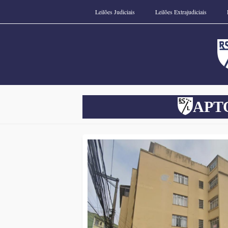
Menu principal
Pular
Leilões Judiciais
Leilões Extrajudiciais
para
o
conteúdo
APT