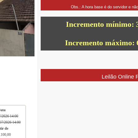
Obs.: A hora base é do servidor e nã
Incremento mínimo: 3
Incremento máximo: 6
Leilão Online F
Data
/2026 14:00
07/2026 14:00
tir de
.100,00