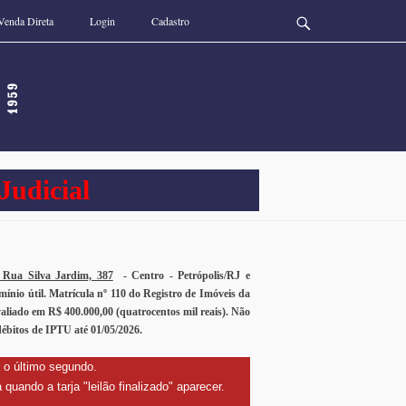
Venda Direta
Login
Cadastro
Buscar
 Judicial
 Rua Silva Jardim, 387
- Centro - Petrópolis/RJ e
mínio útil. Matrícula nº 110 do Registro de Imóveis da
valiado em R$ 400.000,00 (quatrocentos mil reais). Não
ébitos de IPTU até 01/05/2026.
 o último segundo.
quando a tarja "leilão finalizado" aparecer.